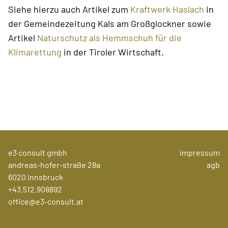
Siehe hierzu auch Artikel zum
Kraftwerk Haslach
in
der Gemeindezeitung Kals am Großglockner sowie
Artikel
Naturschutz als Hemmschuh für die
Klimarettung
in der Tiroler Wirtschaft.
e3 consult gmbh
impressum
andreas-hofer-straße 28a
agb
6020 innsbruck
+43.512.908892
office@e3-consult.at